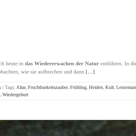
ch heute in
das Wiedererwachen der Natur
entführen. In d
obachten, wie sie aufbrechen und dann
[…]
s
|
Tags:
Altar
,
Fruchtbarkeitszauber
,
Frühling
,
Heiden
,
Kult
,
Lenorman
,
Wiedergeburt