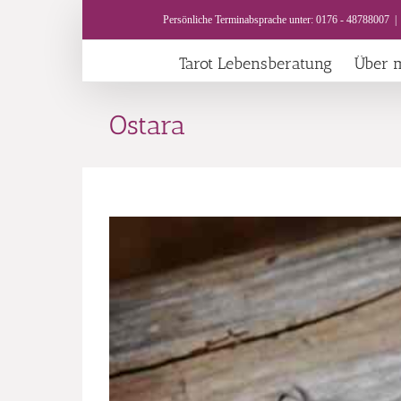
Skip
Persönliche Terminabsprache unter: 0176 - 48788007
|
to
content
Tarot Lebensberatung
Über 
Ostara