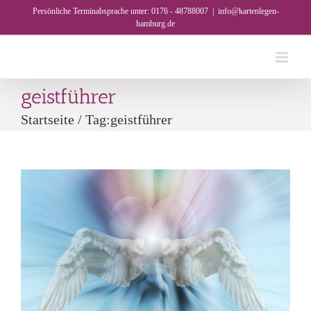
Skip
Persönliche Terminabsprache unter: 0176 - 48788007
|
info@kartenlegen-
hamburg.de
to
content
geistführer
Startseite
/
Tag:
geistführer